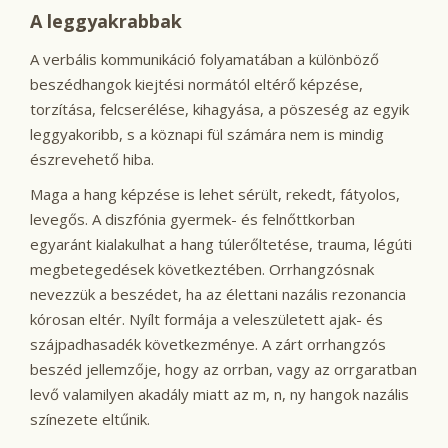
A leggyakrabbak
A verbális kommunikáció folyamatában a különböző
beszédhangok kiejtési normától eltérő képzése,
torzítása, felcserélése, kihagyása, a pöszeség az egyik
leggyakoribb, s a köznapi fül számára nem is mindig
észrevehető hiba.
Maga a hang képzése is lehet sérült, rekedt, fátyolos,
levegős. A diszfónia gyermek- és felnőttkorban
egyaránt kialakulhat a hang túlerőltetése, trauma, légúti
megbetegedések következtében. Orrhangzósnak
nevezzük a beszédet, ha az élettani nazális rezonancia
kórosan eltér. Nyílt formája a veleszületett ajak- és
szájpadhasadék következménye. A zárt orrhangzós
beszéd jellemzője, hogy az orrban, vagy az orrgaratban
levő valamilyen akadály miatt az m, n, ny hangok nazális
színezete eltűnik.