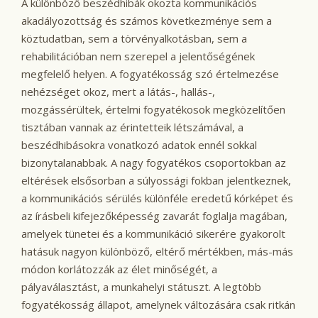
A különböző beszédhibák okozta kommunikációs
akadályozottság és számos következménye sem a
köztudatban, sem a törvényalkotásban, sem a
rehabilitációban nem szerepel a jelentőségének
megfelelő helyen. A fogyatékosság szó értelmezése
nehézséget okoz, mert a látás-, hallás-,
mozgássérültek, értelmi fogyatékosok megközelítően
tisztában vannak az érintetteik létszámával, a
beszédhibásokra vonatkozó adatok ennél sokkal
bizonytalanabbak. A nagy fogyatékos csoportokban az
eltérések elsősorban a súlyossági fokban jelentkeznek,
a kommunikációs sérülés különféle eredetű kórképet és
az írásbeli kifejezőképesség zavarát foglalja magában,
amelyek tünetei és a kommunikáció sikerére gyakorolt
hatásuk nagyon különböző, eltérő mértékben, más-más
módon korlátozzák az élet minőségét, a
pályaválasztást, a munkahelyi státuszt. A legtöbb
fogyatékosság állapot, amelynek változására csak ritkán