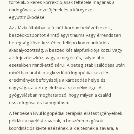
történik. Sikeres korrekciójának feltétele magának a
dadogónak, a kezelőjének és a környezet
együttműködése.
Az afázia általában a felnőttkorban bekövetkezett,
beszédközpontot érintő agyi trauma vagy érrendszeri
betegség következtében fellépő kommunikációs
akadályozottság. A beszéd két alapfunkciója közül vagy
a kifejezőeszköz, vagy a megértés, súlyosabb
esetekben mindkettő sérül. A beteg stabilizálódása után
minél hamarabb megkezdődő logopédiai kezelés
eredményét befolyásolja a károsodás helye és
nagysága, a beteg életkora, személyisége. A
gyógyulásban meghatározó, hogy milyen a család
összefogása és támogatása.
A fentieken kívül logopédiai terápiás ellátást igényelnek
például a nyelési zavarok, a beszédmozgások
koordinációs kivitelezésének, a kiejtésnek a zavara, a