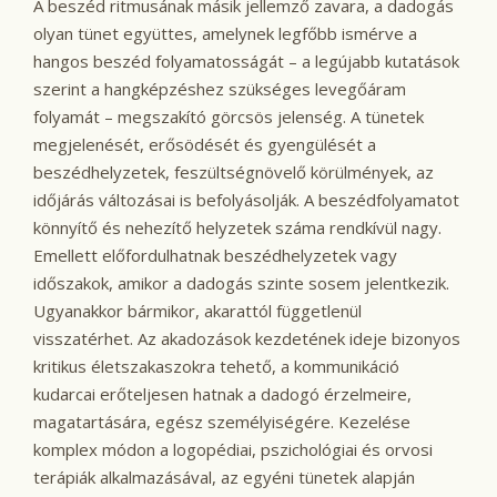
A beszéd ritmusának másik jellemző zavara, a dadogás
olyan tünet együttes, amelynek legfőbb ismérve a
hangos beszéd folyamatosságát – a legújabb kutatások
szerint a hangképzéshez szükséges levegőáram
folyamát – megszakító görcsös jelenség. A tünetek
megjelenését, erősödését és gyengülését a
beszédhelyzetek, feszültségnövelő körülmények, az
időjárás változásai is befolyásolják. A beszédfolyamatot
könnyítő és nehezítő helyzetek száma rendkívül nagy.
Emellett előfordulhatnak beszédhelyzetek vagy
időszakok, amikor a dadogás szinte sosem jelentkezik.
Ugyanakkor bármikor, akarattól függetlenül
visszatérhet. Az akadozások kezdetének ideje bizonyos
kritikus életszakaszokra tehető, a kommunikáció
kudarcai erőteljesen hatnak a dadogó érzelmeire,
magatartására, egész személyiségére. Kezelése
komplex módon a logopédiai, pszichológiai és orvosi
terápiák alkalmazásával, az egyéni tünetek alapján