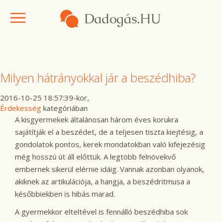
Milyen hátrányokkal jár a beszédhiba?
2016-10-25 18:57:39-kor,
Érdekesség
kategóriában
A kisgyermekek általánosan három éves korukra
sajátítják el a beszédet, de a teljesen tiszta kiejtésig, a
gondolatok pontos, kerek mondatokban való kifejezésig
még hosszú út áll előttük. A legtöbb felnövekvő
embernek sikerül elérnie idáig. Vannak azonban olyanok,
akiknek az artikulációja, a hangja, a beszédritmusa a
későbbiekben is hibás marad.
A gyermekkor elteltével is fennálló beszédhiba sok