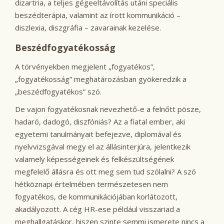
dizartria, a teljes gégeeltávolítás utáni speciális
beszédterápia, valamint az írott kommunikáció –
diszlexia, diszgráfia – zavarainak kezelése.
Beszédfogyatékosság
A törvényekben megjelent „fogyatékos”,
„fogyatékosság” meghatározásban gyökeredzik a
„beszédfogyatékos” szó.
De vajon fogyatékosnak nevezhető-e a felnőtt pösze,
hadaró, dadogó, diszfóniás? Az a fiatal ember, aki
egyetemi tanulmányait befejezve, diplomával és
nyelvvizsgával megy el az állásinterjúra, jelentkezik
valamely képességeinek és felkészültségének
megfelelő állásra és ott meg sem tud szólalni? A szó
hétköznapi értelmében természetesen nem
fogyatékos, de kommunikációjában korlátozott,
akadályozott. A cég HR-ese például visszariad a
meghallgatáskor, hiszen szinte semmi ismerete nincs a