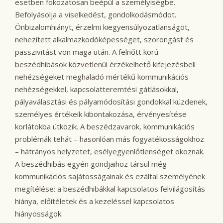
esetben fokozatosan beépül a személyiségbe.
Befolyásolja a viselkedést, gondolkodásmódot.
Önbizalomhiányt, érzelmi kiegyensúlyozatlanságot,
nehezített alkalmazkodóképességet, szorongást és
passzivitást von maga után. A felnőtt korú
beszédhibások közvetlenül érzékelhető kifejezésbeli
nehézségeket meghaladó mértékű kommunikációs
nehézségekkel, kapcsolatteremtési gátlásokkal,
pályaválasztási és pályamódosítási gondokkal küzdenek,
személyes értékeik kibontakozása, érvényesítése
korlátokba ütközik. A beszédzavarok, kommunikációs
problémák tehát – hasonlóan más fogyatékosságokhoz
– hátrányos helyzetet, esélyegyenlőtlenséget okoznak.
A beszédhibás egyén gondjaihoz társul még
kommunikációs sajátosságainak és ezáltal személyének
megítélése: a beszédhibákkal kapcsolatos felvilágosítás
hiánya, előítéletek és a kezeléssel kapcsolatos
hiányosságok.