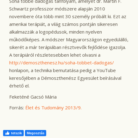
Soha többé dadogás tanfolyam, amelyet dr. Martin F.
Schwartz professzor módszere alapján 2010
novembere óta több mint 30 személy próbált ki. Ezt az
amerikai terápiát, a világ számos pontján sikeresen
alkalmazzák a logopédusok, minden nyelven
működőképes. A módszer Magyarországon egyedülálló,
sikerét a már terápiában résztvevők fejlődése igazolja.
A terápiáról részletesebben lehet olvasni a
http://demoszthenesz.hu/soha-tobbet-dadogas/
honlapon, a technika bemutatása pedig a YouTube
keresőjében a Démoszthenész Egyesület beírásával
érhető el.
Feketéné Gacsó Mária
Forrás:
Élet és Tudomány 2013/9.
tetszik
Megosztás