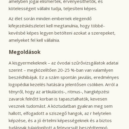
amelyben jogai elismertek, érvényesíthetők, és
kötelességeit vállalni tudja, teljesíteni képes.
Az élet során minden embernek elegendő
kifejezéskészletet kell megtanulnia, hogy többé-
kevésbé képes legyen betölteni azokat a szerepeket,
amelyeket fel kell vállalnia.
Megoldások
A kisgyermekeknek – az óvodai szűrővizsgálatok adatai
szerint – megközelítően 20-25 %-ban van valamilyen
beszédhibájuk. Ez a szám spontán javulás, eredményes
logopédiai kezelés hatására jelentősen csökken. Arról a
tényről, hogy az artikulációs-, ritmus-, hangképzési
zavarok felnőtt korban is tapasztalhatók, kevesen
vesznek tudomást. A köztudatban gyakran meg sem
hallott, elfogadott a sziszegő hangok, az r helytelen
képzése, és a jó értelmi képességeknek és a biztos
tudásnak tulajdonított a felgyorsult beszédtempó.