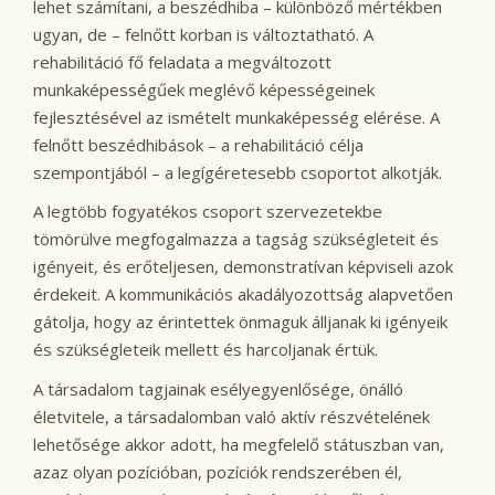
lehet számítani, a beszédhiba – különböző mértékben
ugyan, de – felnőtt korban is változtatható. A
rehabilitáció fő feladata a megváltozott
munkaképességűek meglévő képességeinek
fejlesztésével az ismételt munkaképesség elérése. A
felnőtt beszédhibások – a rehabilitáció célja
szempontjából – a legígéretesebb csoportot alkotják.
A legtöbb fogyatékos csoport szervezetekbe
tömörülve megfogalmazza a tagság szükségleteit és
igényeit, és erőteljesen, demonstratívan képviseli azok
érdekeit. A kommunikációs akadályozottság alapvetően
gátolja, hogy az érintettek önmaguk álljanak ki igényeik
és szükségleteik mellett és harcoljanak értük.
A társadalom tagjainak esélyegyenlősége, önálló
életvitele, a társadalomban való aktív részvételének
lehetősége akkor adott, ha megfelelő státuszban van,
azaz olyan pozícióban, pozíciók rendszerében él,