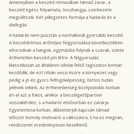
Amennyiben a beszéd ritmusában támad zavar, a
beszéd egész folyamata, összhangja, szerkezete
megváltozik. Két jellegzetes formája a hadarás és a
dadogás.
A hadarás nem pusztán a normálisnál gyorsabb beszéd.
A beszédritmus erőteljes felgyorsulása következtében
eltorzulnak a hangok, egymásba folynak a szavak, szinte
érthetetlen beszéd jön létre. A felgyorsulás
klasszikusan az általános iskolai felső tagozatos korban
kezdődik, de ezt ritkán veszi észre a környezet vagy
pedig a jó és gyors felfogóképesség, biztos tudás
jelének tekinti. Az érthetetlenség középiskolás korban
éri el azt a fokot, amikor a beszélgetőpartner
visszakérdez, s a hadarót elsősorban ez zavarja.
Egyetemista korban, állásinterjúk kapcsán támad
először komoly motiváció a változásra. S ha ez megvan,
rendszerint eredményesen kezelhető.