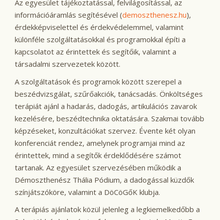
Az egyesület tájékoztatással, felvilágosítással, az
információáramlás segítésével (
demoszthenesz.hu
),
érdekképviselettel és érdekvédelemmel, valamint
különféle szolgáltatásokkal és programokkal építi a
kapcsolatot az érintettek és segítőik, valamint a
társadalmi szervezetek között.
A szolgáltatások és programok között szerepel a
beszédvizsgálat, szűrőakciók, tanácsadás. Önköltséges
terápiát ajánl a hadarás, dadogás, artikulációs zavarok
kezelésére, beszédtechnika oktatására. Szakmai tovább
képzéseket, konzultációkat szervez. Évente két olyan
konferenciát rendez, amelynek programjai mind az
érintettek, mind a segítők érdeklődésére számot
tartanak. Az egyesület szervezésében működik a
Démoszthenész Thália Pódium, a dadogással küzdők
színjátszóköre, valamint a DöCöGőK klubja.
A terápiás ajánlatok közül jelenleg a legkiemelkedőbb a