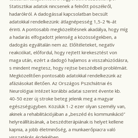
Statisztikai adatok nincsenek a felnőtt pöszékről,
hadarókról. A dadogással kapcsolatban becsült
adatokkal rendelkezünk: átlagnépesség 1,5-2 %-át
érinti. A pontosabb megközelítésnek akadálya, hogy míg
a hadarás elfogadott jelenség a közösségekben, a
dadogás egyáltalán nem az. Előítéleteket, negatív
reakciókat, előfordul, hogy rejtett kirekesztést von
maga után, ezért a dadogó hajlamos a visszahúzódásra,
s mindent megtesz, hogy rejtse beszédbeli problémáit.
Megközelítően pontosabb adatokkal rendelkezünk az
afáziásokat illetően. Az Országos Pszichiátriai és
Neurológiai Intézet korábbi adatai szerint évente kb.
40-50 ezer új stroke beteg jelenik meg a magyar
egészségügyben. Közülük 1-2 ezer olyan személy van,
akinek a rehabilitációjában a „beszéd és kommunikáció”
helyreállításának, a beszédterápiának is helyet kellene
kapnia, a jobb életminőség, a munkaerőpiacra való
visszatérés érdekében.