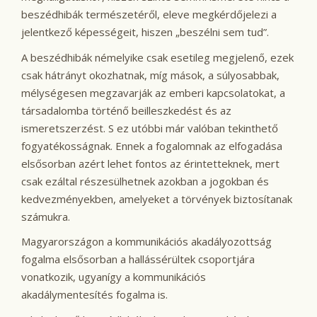
beszédhibák természetéről, eleve megkérdőjelezi a
jelentkező képességeit, hiszen „beszélni sem tud”.
A beszédhibák némelyike csak esetileg megjelenő, ezek
csak hátrányt okozhatnak, míg mások, a súlyosabbak,
mélységesen megzavarják az emberi kapcsolatokat, a
társadalomba történő beilleszkedést és az
ismeretszerzést. S ez utóbbi már valóban tekinthető
fogyatékosságnak. Ennek a fogalomnak az elfogadása
elsősorban azért lehet fontos az érintetteknek, mert
csak ezáltal részesülhetnek azokban a jogokban és
kedvezményekben, amelyeket a törvények biztosítanak
számukra.
Magyarországon a kommunikációs akadályozottság
fogalma elsősorban a hallássérültek csoportjára
vonatkozik, ugyanígy a kommunikációs
akadálymentesítés fogalma is.