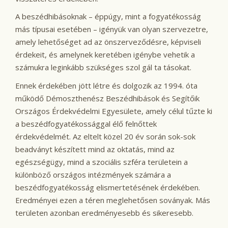
A beszédhibásoknak – éppúgy, mint a fogyatékosság
más típusai esetében – igényük van olyan szervezetre,
amely lehetőséget ad az önszerveződésre, képviseli
érdekeit, és amelynek keretében igénybe vehetik a
számukra leginkább szükséges szol gál ta tásokat.
Ennek érdekében jött létre és dolgozik az 1994. óta
működő Démoszthenész Beszédhibások és Segítőik
Országos Érdekvédelmi Egyesülete, amely célul tűzte ki
a beszédfogyatékossággal élő felnőttek
érdekvédelmét. Az eltelt közel 20 év során sok-sok
beadványt készített mind az oktatás, mind az
egészségügy, mind a szociális szféra területein a
különböző országos intézmények számára a
beszédfogyatékosság elismertetésének érdekében.
Eredményei ezen a téren meglehetősen soványak. Más
területen azonban eredményesebb és sikeresebb.