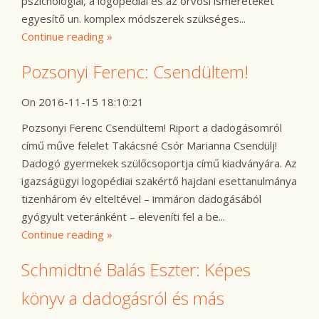
pszichológiai, a logopédiai és az orvosi ismereteket
egyesítő un. komplex módszerek szükséges...
Continue reading »
Pozsonyi Ferenc: Csendültem!
On 2016-11-15 18:10:21
Pozsonyi Ferenc Csendültem! Riport a dadogásomról
című műve felelet Takácsné Csór Marianna Csendülj!
Dadogó gyermekek szülőcsoportja című kiadványára. Az
igazságügyi logopédiai szakértő hajdani esettanulmánya
tizenhárom év elteltével – immáron dadogásából
gyógyult veteránként – eleveníti fel a be...
Continue reading »
Schmidtné Balás Eszter: Képes
könyv a dadogásról és más